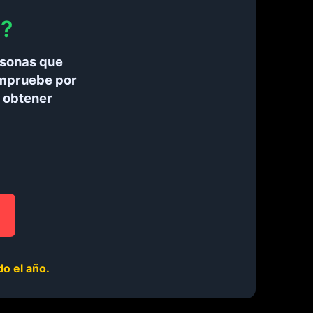
l?
rsonas que
ompruebe por
a obtener
o el año.