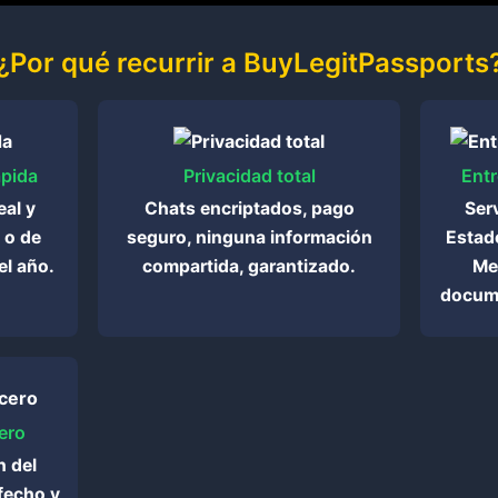
¿Por qué recurrir a BuyLegitPassports
pida
Privacidad total
Entr
eal y
Chats encriptados, pago
Ser
 o de
seguro, ninguna información
Estado
el año.
compartida, garantizado.
Med
docume
ero
n del
fecho y