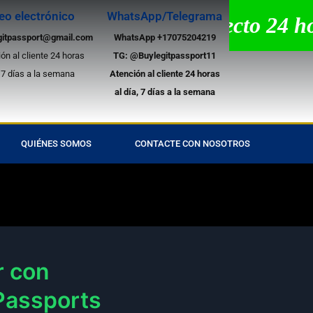
eo electrónico
WhatsApp/Telegrama
stencia por chat en directo 24 hora
gitpassport@gmail.com
WhatsApp +17075204219
ón al cliente 24 horas
TG:
@Buylegitpassport11
, 7 días a la semana
Atención al cliente 24 horas
al día, 7 días a la semana
QUIÉNES SOMOS
CONTACTE CON NOSOTROS
r con
Passports