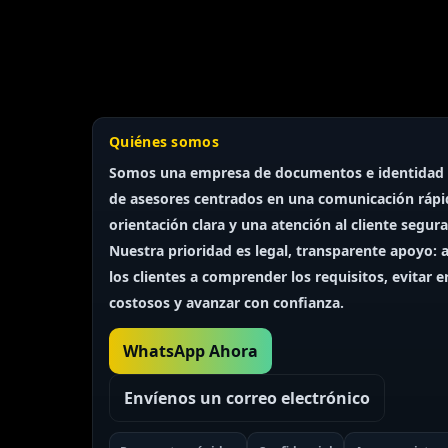
Quiénes somos
Somos una empresa de documentos e identidad
Finnish
de asesores
centrados en una comunicación rápi
orientación clara y una atención al cliente segura
Portuguese
Nuestra prioridad es
legal, transparente
apoyo: a
Arabic
los clientes a comprender los requisitos, evitar e
Turkish
costosos y avanzar con confianza.
French
WhatsApp Ahora
Swedish
Polish
Envíenos un correo electrónico
Italian