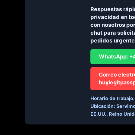
Respuestas rápid
privacidad en to
con nosotros po
chat para solici
pedidos urgente
WhatsApp: +
Correo electr
buylegitpass
Horario de trabajo:
Ubicación:
Servimos
EE.UU., Reino Unid