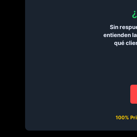
¿
Sin respu
entienden l
qué clie
100% Pri