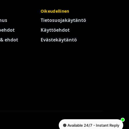
Oikeudellinen
mus
Tietosuojakäytäntö
oehdot
Käyttöehdot
 & ehdot
Evästekäytäntö
🟢 Available 24/7 - Instant Reply