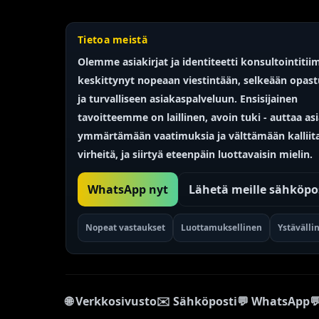
Tietoa meistä
Olemme asiakirjat ja identiteetti
konsultointitii
Portuguese
keskittynyt nopeaan viestintään, selkeään opas
Arabic
ja turvalliseen asiakaspalveluun. Ensisijainen
Turkish
tavoitteemme on
laillinen, avoin
tuki - auttaa as
Spanish
ymmärtämään vaatimuksia ja välttämään kalliit
virheitä, ja siirtyä eteenpäin luottavaisin mielin.
French
Swedish
WhatsApp nyt
Lähetä meille sähköpo
Polish
Italian
Nopeat vastaukset
Luottamuksellinen
Ystävälli
Russian
Chinese
Korean
🌐 Verkkosivusto
✉️ Sähköposti
💬 WhatsApp
