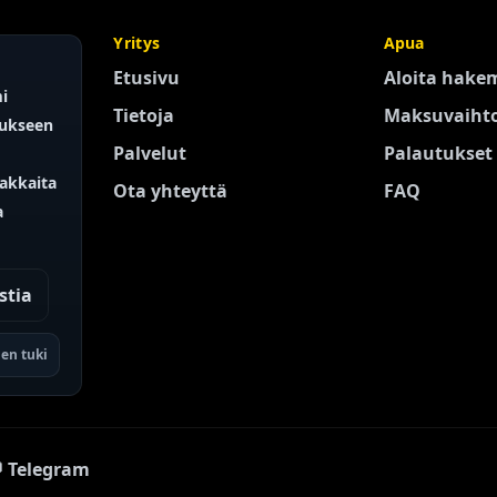
Yritys
Apua
Etusivu
Aloita hake
mi
Tietoja
Maksuvaiht
tukseen
Palvelut
Palautukset
iakkaita
Ota yhteyttä
FAQ
a
stia
nen tuki
 Telegram