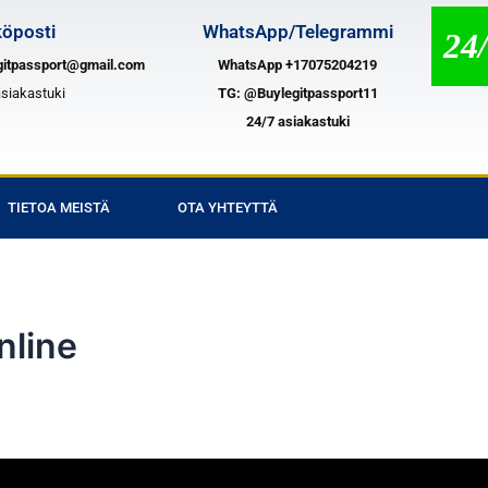
öposti
WhatsApp/Telegrammi
24/
gitpassport@gmail.com
WhatsApp +17075204219
asiakastuki
TG:
@Buylegitpassport11
24/7 asiakastuki
TIETOA MEISTÄ
OTA YHTEYTTÄ
nline