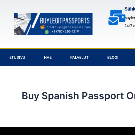
Siirry
Sähk
sisältöön
buyle
24/7 
ETUSIVU
HAE
PALVELUT
BLOGI
Buy Spanish Passport O