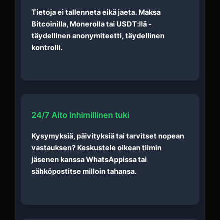
Tietoja ei tallenneta eikä jaeta. Maksa
Bitcoinilla, Monerolla tai USDT:llä -
täydellinen anonymiteetti, täydellinen
kontrolli.
24/7 Aito inhimillinen tuki
Kysymyksiä, päivityksiä tai tarvitset nopean
vastauksen? Keskustele oikean tiimin
jäsenen kanssa WhatsAppissa tai
sähköpostitse milloin tahansa.