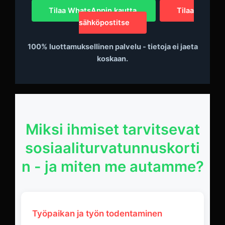
Tilaa WhatsAppin kautta
Tilaa
sähköpostitse
100% luottamuksellinen palvelu - tietoja ei jaeta
koskaan.
Miksi ihmiset tarvitsevat
sosiaaliturvatunnuskorti
n - ja miten me autamme?
Työpaikan ja työn todentaminen