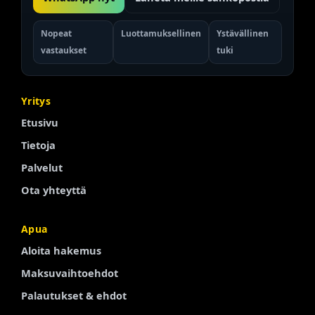
Nopeat
Luottamuksellinen
Ystävällinen
vastaukset
tuki
Yritys
Etusivu
Tietoja
Palvelut
Ota yhteyttä
Apua
Portuguese
Aloita hakemus
Arabic
Maksuvaihtoehdot
Turkish
Palautukset & ehdot
Spanish