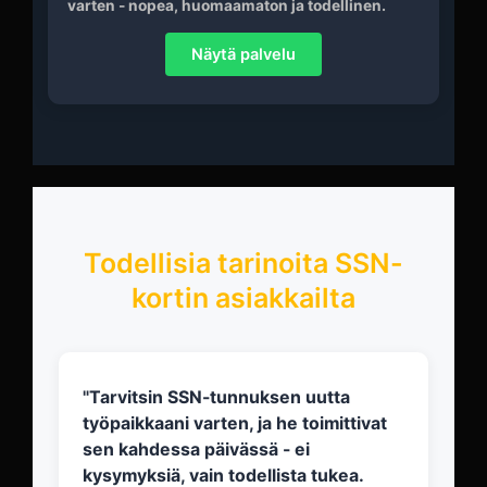
varten - nopea, huomaamaton ja todellinen.
Näytä palvelu
Todellisia tarinoita SSN-
kortin asiakkailta
"Tarvitsin SSN-tunnuksen uutta
työpaikkaani varten, ja he toimittivat
sen kahdessa päivässä - ei
kysymyksiä, vain todellista tukea.