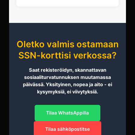
Oletko valmis ostamaan
SSN-korttisi verkossa?
Saat rekisteröidyn, skannattavan
sosiaaliturvatunnuksen muutamassa
päivässä. Yksityinen, nopea ja aito - ei
kysymyksiä, ei viivytyksiä.
Tilaa WhatsAppilla
Tilaa sähköpostitse