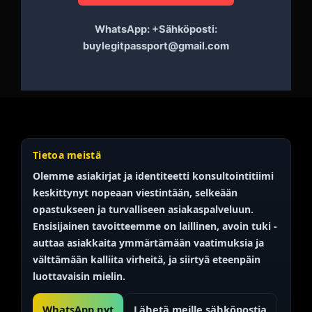
WhatsApp: +Sähköposti:
buylegitpassport@gmail.com
Tietoa meistä
Olemme asiakirjat ja identiteetti
konsultointitiimi
keskittynyt nopeaan viestintään, selkeään
opastukseen ja turvalliseen asiakaspalveluun.
Ensisijainen tavoitteemme on
laillinen, avoin
tuki -
auttaa asiakkaita ymmärtämään vaatimuksia ja
välttämään kalliita virheitä, ja siirtyä eteenpäin
luottavaisin mielin.
WhatsApp nyt
Lähetä meille sähköpostia