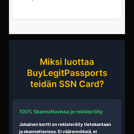
Miksi luottaa
BuyLegitPassports
teidän SSN Card?
100% Skannattavissa ja rekisteröity
Jokainen kortti on rekisteröity tietokantaan
ja skannattavissa. Ei väärennöksiä, ei