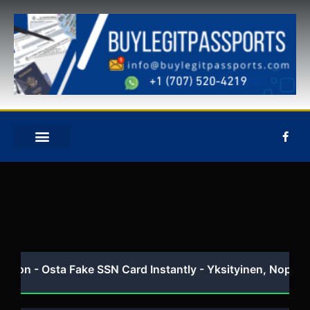
Siirry
sisältöön
F
a
c
e
TIETOA MEISTÄ
OTA YHTEYTTÄ
b
o
o
k
-
f
 - Osta Fake SSN Card Instantly - Yksityinen, Nopea & Turv