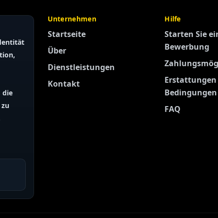
Unternehmen
Hilfe
Startseite
Starten Sie ei
entität
Bewerbung
Über
tion,
Zahlungsmögl
Dienstleistungen
Erstattungen
Kontakt
Bedingungen
 die
 zu
FAQ
.