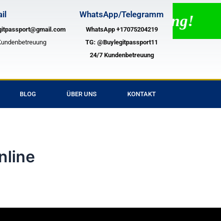
il
WhatsApp/Telegramm
4/7 Live Chat Unterstützung!
gitpassport@gmail.com
WhatsApp +17075204219
Kundenbetreuung
TG:
@Buylegitpassport11
24/7 Kundenbetreuung
BLOG
ÜBER UNS
KONTAKT
nline