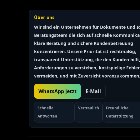
Über uns
Wir sind ein Unternehmen für Dokumente und Id
Beratungsteam
die sich auf schnelle Kommunika
Finnish
klare Beratung und sichere Kundenbetreuung
Portuguese
konzentrieren. Unsere Priorität ist
rechtmäßig,
Arabic
transparent
Unterstützung, die den Kunden hilft,
Turkish
Anforderungen zu verstehen, kostspielige Fehler
vermeiden, und mit Zuversicht voranzukommen
Spanish
French
WhatsApp jetzt
E-Mail
Swedish
Polish
Schnelle
Vertraulich
Freundliche
Antworten
Unterstützung
Italian
Russian
Chinese