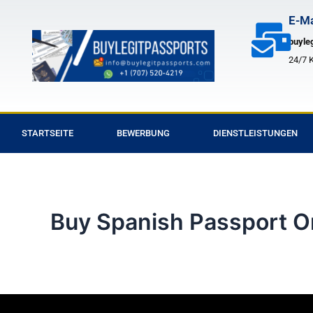
Zum
E-Ma
2
Inhalt
buyle
springen
24/7 
STARTSEITE
BEWERBUNG
DIENSTLEISTUNGEN
Buy Spanish Passport O