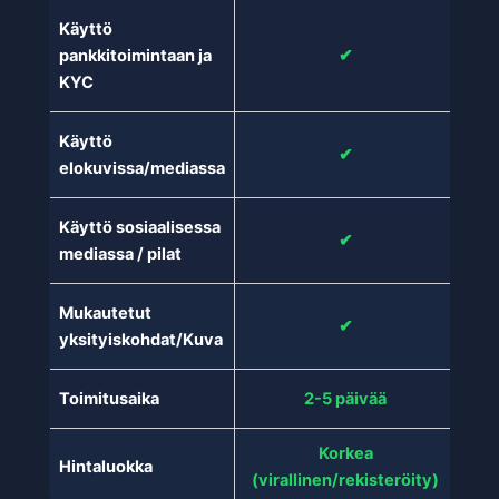
Käyttö
pankkitoimintaan ja
✔
KYC
Käyttö
✔
elokuvissa/mediassa
Käyttö sosiaalisessa
✔
mediassa / pilat
Mukautetut
✔
yksityiskohdat/Kuva
Toimitusaika
2-5 päivää
Korkea
Hintaluokka
(virallinen/rekisteröity)
(re