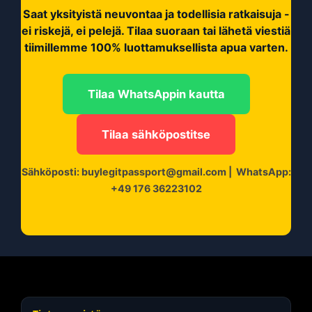
Saat yksityistä neuvontaa ja todellisia ratkaisuja -
ei riskejä, ei pelejä. Tilaa suoraan tai lähetä viestiä
tiimillemme 100% luottamuksellista apua varten.
Tilaa WhatsAppin kautta
Tilaa sähköpostitse
Sähköposti:
buylegitpassport@gmail.com
|
WhatsApp:
+49 176 36223102