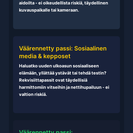
aidoilta - ei oikeudellista riskiä, täydellinen
kuvauspaikalle tai kameraan.
Väärennetty passi: Sosiaalinen
media & kepposet
Haluatko uuden ulkoasun sosiaaliseen
elämään, yllättää ystävät tai tehdä testin?
Rekvisiittapassit ovat täydellisiä
harmittomiin vitseihin ja nettihupailuun - ei
valtion riskiä.
Väärennetty passi: