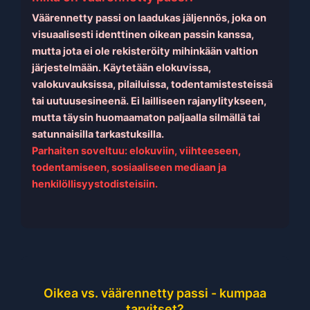
Väärennetty passi on laadukas jäljennös, joka on
visuaalisesti identtinen oikean passin kanssa,
mutta jota ei ole rekisteröity mihinkään valtion
järjestelmään. Käytetään elokuvissa,
valokuvauksissa, pilailuissa, todentamistesteissä
tai uutuusesineenä. Ei lailliseen rajanylitykseen,
mutta täysin huomaamaton paljaalla silmällä tai
satunnaisilla tarkastuksilla.
Parhaiten soveltuu: elokuviin, viihteeseen,
todentamiseen, sosiaaliseen mediaan ja
henkilöllisyystodisteisiin.
Oikea vs. väärennetty passi - kumpaa
tarvitset?