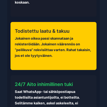
koskaan.
Todistettu laatu & takuu
Jokainen oikea passi skannataan ja
rekisteröidään. Jokainen väärennös on
“peilikuva” rekvisiittaa varten. Rahat takaisin,
jos et ole tyytyväinen.
24/7 Aito inhimillinen tuki
Saat WhatsApp- tai sähköpostiapua
todellisilta asiantuntijoilta, ei botteilta.
Selitämme kaiken, askel askeleelta, ei