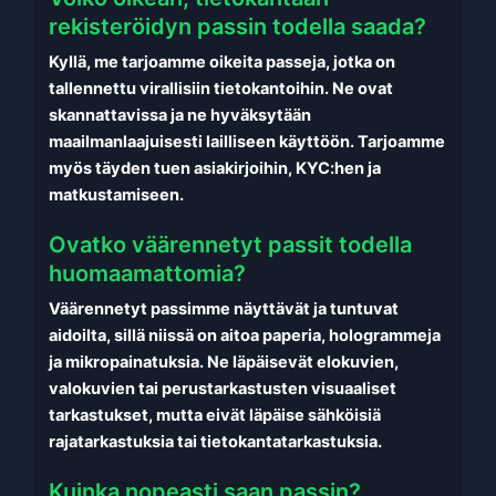
rekisteröidyn passin todella saada?
Kyllä, me tarjoamme oikeita passeja, jotka on
tallennettu virallisiin tietokantoihin. Ne ovat
skannattavissa ja ne hyväksytään
maailmanlaajuisesti lailliseen käyttöön. Tarjoamme
myös täyden tuen asiakirjoihin, KYC:hen ja
matkustamiseen.
Ovatko väärennetyt passit todella
huomaamattomia?
Väärennetyt passimme näyttävät ja tuntuvat
aidoilta, sillä niissä on aitoa paperia, hologrammeja
ja mikropainatuksia. Ne läpäisevät elokuvien,
valokuvien tai perustarkastusten visuaaliset
tarkastukset, mutta eivät läpäise sähköisiä
rajatarkastuksia tai tietokantatarkastuksia.
Kuinka nopeasti saan passin?