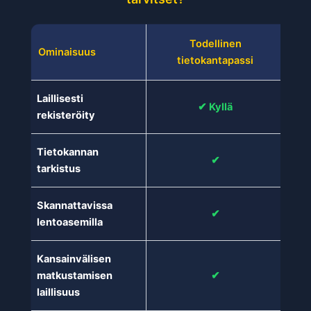
Todellinen
V
Ominaisuus
tietokantapassi
Laillisesti
✔ Kyllä
rekisteröity
Tietokannan
✔
tarkistus
Skannattavissa
✔
lentoasemilla
Kansainvälisen
matkustamisen
✔
laillisuus