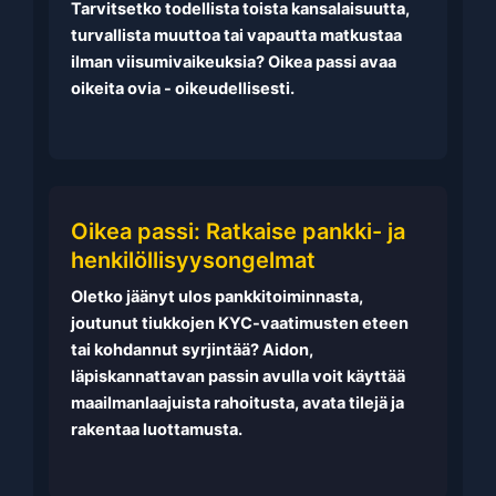
Tarvitsetko todellista toista kansalaisuutta,
turvallista muuttoa tai vapautta matkustaa
ilman viisumivaikeuksia? Oikea passi avaa
oikeita ovia - oikeudellisesti.
Oikea passi: Ratkaise pankki- ja
henkilöllisyysongelmat
Oletko jäänyt ulos pankkitoiminnasta,
joutunut tiukkojen KYC-vaatimusten eteen
tai kohdannut syrjintää? Aidon,
läpiskannattavan passin avulla voit käyttää
maailmanlaajuista rahoitusta, avata tilejä ja
rakentaa luottamusta.