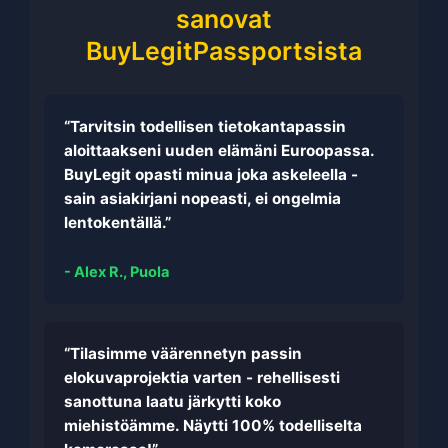
sanovat
BuyLegitPassportsista
“Tarvitsin todellisen tietokantapassin
aloittaakseni uuden elämäni Euroopassa.
BuyLegit opasti minua joka askeleella -
sain asiakirjani nopeasti, ei ongelmia
lentokentällä.”
- Alex R., Puola
“Tilasimme väärennetyn passin
elokuvaprojektia varten - rehellisesti
sanottuna laatu järkytti koko
miehistöämme. Näytti 100% todelliselta