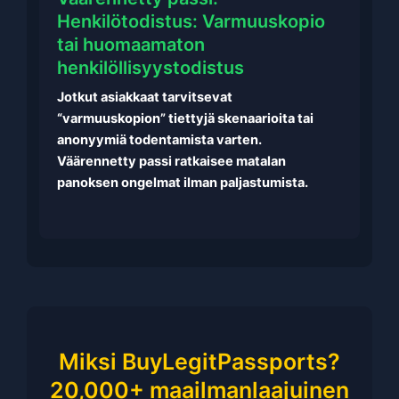
Henkilötodistus: Varmuuskopio
tai huomaamaton
henkilöllisyystodistus
Jotkut asiakkaat tarvitsevat
“varmuuskopion” tiettyjä skenaarioita tai
anonyymiä todentamista varten.
Väärennetty passi ratkaisee matalan
panoksen ongelmat ilman paljastumista.
Miksi BuyLegitPassports?
20,000+ maailmanlaajuinen