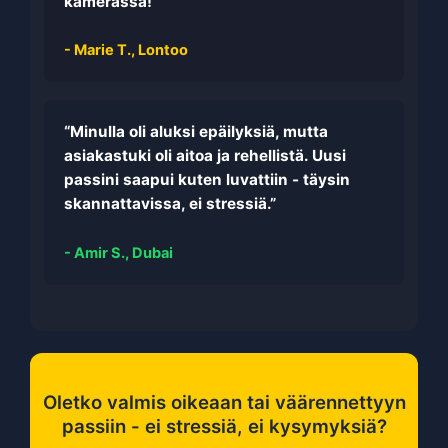
kamerassa!”
- Marie T., Lontoo
“Minulla oli aluksi epäilyksiä, mutta
asiakastuki oli aitoa ja rehellistä. Uusi
passini saapui kuten luvattiin - täysin
skannattavissa, ei stressiä.”
- Amir S., Dubai
Oletko valmis oikeaan tai väärennettyyn
passiin - ei stressiä, ei kysymyksiä?