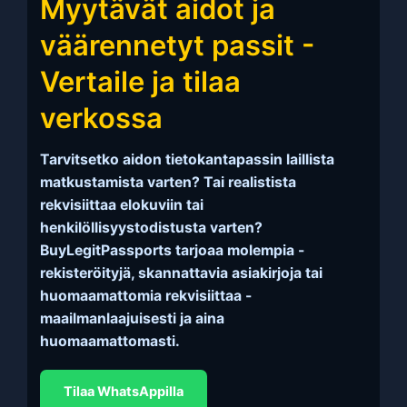
Myytävät aidot ja
väärennetyt passit -
Vertaile ja tilaa
verkossa
Tarvitsetko aidon tietokantapassin laillista
matkustamista varten? Tai realistista
rekvisiittaa elokuviin tai
henkilöllisyystodistusta varten?
BuyLegitPassports tarjoaa molempia -
rekisteröityjä, skannattavia asiakirjoja tai
huomaamattomia rekvisiittaa -
maailmanlaajuisesti ja aina
huomaamattomasti.
Tilaa WhatsAppilla