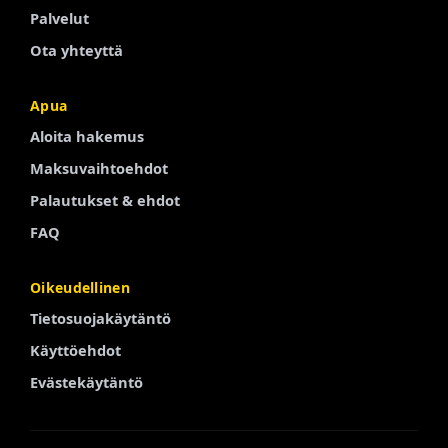
Palvelut
Ota yhteyttä
Apua
Portuguese
Aloita hakemus
Arabic
Maksuvaihtoehdot
Turkish
Palautukset & ehdot
Spanish
FAQ
French
Oikeudellinen
Swedish
Tietosuojakäytäntö
Polish
Käyttöehdot
Italian
Evästekäytäntö
Russian
Chinese