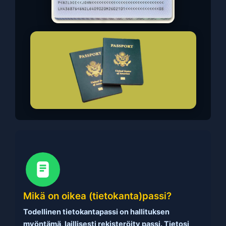
Mikä on oikea (tietokanta)passi?
Todellinen tietokantapassi on hallituksen
myöntämä, laillisesti rekisteröity passi. Tietosi