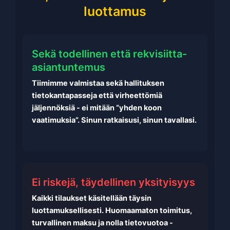
luottamus
Sekä todellinen että rekvisiitta-
asiantuntemus
Tiimimme valmistaa sekä hallituksen
tietokantapasseja että virheettömiä
jäljennöksiä - ei mitään “yhden koon
vaatimuksia”. Sinun ratkaisusi, sinun tavallasi.
Ei riskejä, täydellinen yksityisyys
Kaikki tilaukset käsitellään täysin
luottamuksellisesti. Huomaamaton toimitus,
turvallinen maksu ja nolla tietovuotoa -