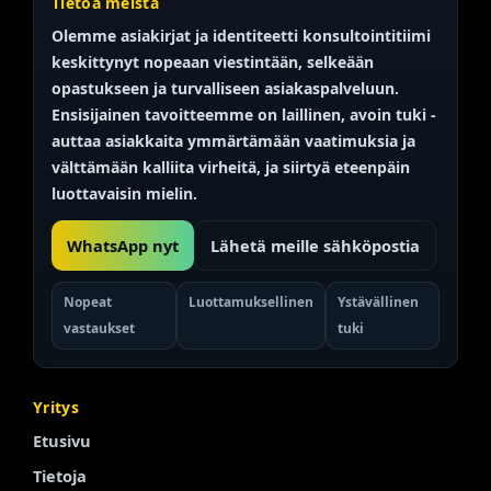
Tietoa meistä
Olemme asiakirjat ja identiteetti
konsultointitiimi
keskittynyt nopeaan viestintään, selkeään
opastukseen ja turvalliseen asiakaspalveluun.
Ensisijainen tavoitteemme on
laillinen, avoin
tuki -
auttaa asiakkaita ymmärtämään vaatimuksia ja
välttämään kalliita virheitä, ja siirtyä eteenpäin
luottavaisin mielin.
WhatsApp nyt
Lähetä meille sähköpostia
Nopeat
Luottamuksellinen
Ystävällinen
vastaukset
tuki
Yritys
Etusivu
Tietoja