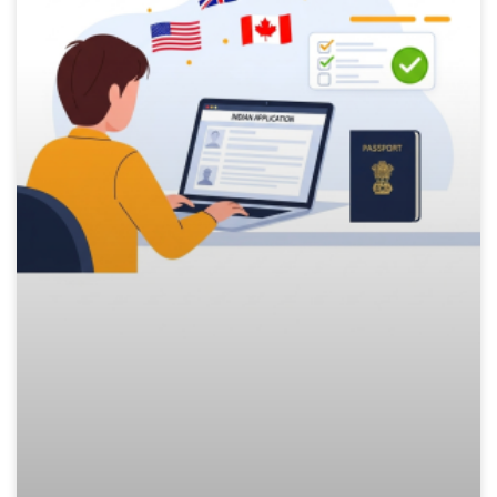
Finnish
Portuguese
Arabic
Turkish
Spanish
French
Swedish
Polish
Italian
Russian