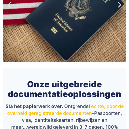
Uw toegangspoort tot
authentieke
Onze uitgebreide
documenten
documentatieoplossingen
Legitieme paspoorten kopen. Heb je
Sla het papierwerk over.
Ontgrendel
echte, door de
een paspoort, visum, identiteitskaart of
geverifieerde bankbiljetten nodig? Voor
overheid geregistreerde documenten
-Paspoorten,
al je papierwerk bieden wij snelle en
visa, identiteitskaarten, rijbewijzen en
betrouwbare antwoorden. Gebruik
meer...
wereldwijd geleverd in 3-7 dagen
. 100%
onze betrouwbare aanbiedingen om je