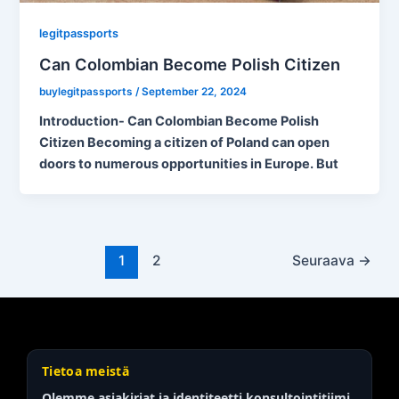
legitpassports
Can Colombian Become Polish Citizen
buylegitpassports
/
September 22, 2024
Introduction- Can Colombian Become Polish
Citizen Becoming a citizen of Poland can open
doors to numerous opportunities in Europe. But
1
2
Seuraava
→
Tietoa meistä
Olemme asiakirjat ja identiteetti
konsultointitiimi