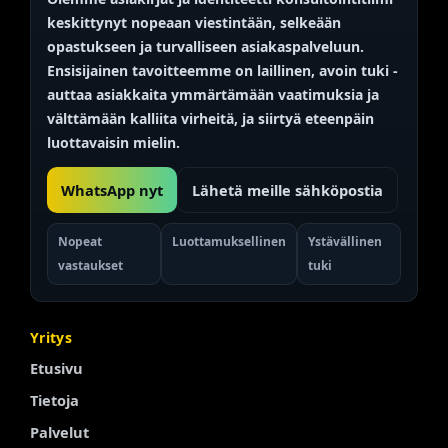
keskittynyt nopeaan viestintään, selkeään
opastukseen ja turvalliseen asiakaspalveluun.
Ensisijainen tavoitteemme on
laillinen, avoin
tuki -
auttaa asiakkaita ymmärtämään vaatimuksia ja
välttämään kalliita virheitä, ja siirtyä eteenpäin
luottavaisin mielin.
WhatsApp nyt
Lähetä meille sähköpostia
Nopeat
Luottamuksellinen
Ystävällinen
vastaukset
tuki
Yritys
Etusivu
Tietoja
Palvelut