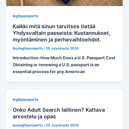
legitpassports
Kaikki mitä sinun tarvitsee tietää
Yhdysvaltain passeista: Kustannukset,
myöntäminen ja perhevaihtoehdot.
buylegitpassports
/
25. syyskuuta 2024
Introduction-How Much Does a U.S. Passport Cost
Obtaining or renewing a U.S. passport is an
essential process for any American
legitpassports
Onko Adult Search laillinen? Kattava
arvostelu ja opas
buylegitpassports
/
24. syyskuuta 2024