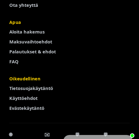
Ota yhteyttä
Apua
Portuguese
Aloita hakemus
Arabic
Maksuvaihtoehdot
Turkish
Palautukset & ehdot
Spanish
FAQ
French
Oikeudellinen
Swedish
Tietosuojakäytäntö
Polish
Käyttöehdot
Italian
Evästekäytäntö
Russian
Chinese
Korean
🌐
✉️
💬
💬