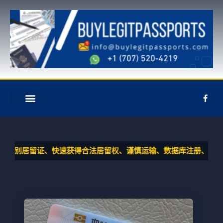
跳
至
内
容
F
a
c
e
关于我们
联系我们
b
o
o
k
留证、快速获得合法居留权、谨慎运输、数据库注册、无需背景调查
-
f