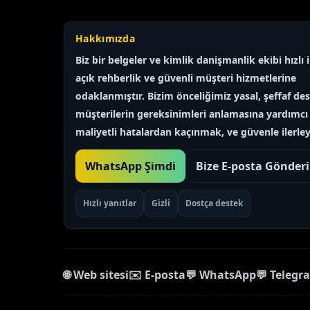
Hakkımızda
Biz bir belgeler ve kimlik
danişmanlik eki̇bi̇
hızlı 
Finnish
açık rehberlik ve güvenli müşteri hizmetlerine
Portuguese
odaklanmıştır. Bizim önceliğimiz
yasal, şeffaf
des
Arabic
müşterilerin gereksinimleri anlamasına yardımcı
Spanish
maliyetli hatalardan kaçınmak, ve güvenle ilerley
French
WhatsApp Şimdi
Bize E-posta Gönder
Swedish
Polish
Hızlı yanıtlar
Gizli
Dostça destek
Italian
Russian
Chinese
🌐 Web sitesi
✉️ E-posta
💬 WhatsApp
💬 Telegr
Korean