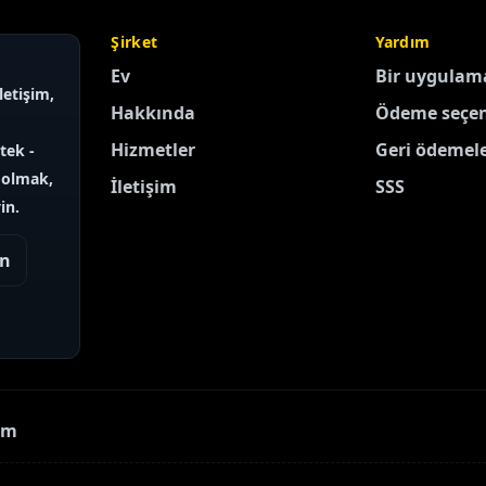
Şirket
Yardım
Ev
Bir uygulama
iletişim,
Hakkında
Ödeme seçen
Hizmetler
Geri ödemele
tek -
 olmak,
İletişim
SSS
in.
in
am