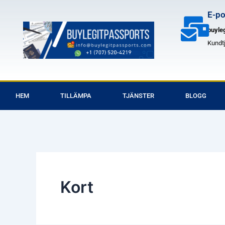
Hoppa
E-po
till
buyle
innehåll
Kundt
HEM
TILLÄMPA
TJÄNSTER
BLOGG
Kort