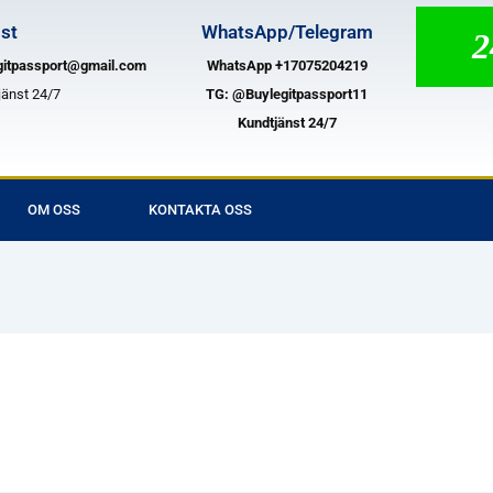
st
WhatsApp/Telegram
24
gitpassport@gmail.com
WhatsApp +17075204219
jänst 24/7
TG:
@Buylegitpassport11
Kundtjänst 24/7
OM OSS
KONTAKTA OSS