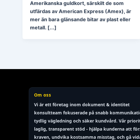
Amerikanska guldkort, särskilt de som
utfärdas av American Express (Amex), är
mer än bara glänsande bitar av plast eller
metall. [...]
Om oss
Finnish
Vi är ett företag inom dokument & identitet
Portuguese
konsultteam
fokuserade på snabb kommunikati
Arabic
tydlig vägledning och säker kundvård. Vår priori
Turkish
laglig, transparent
stöd - hjälpa kunderna att för
kraven, undvika kostsamma misstag, och gå vi
Spanish