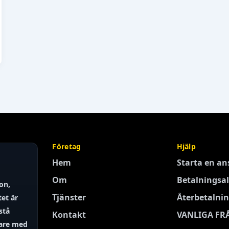
Företag
Hjälp
Hem
Starta en a
Om
Betalningsal
on,
Tjänster
Återbetalnin
tet är
stå
Kontakt
VANLIGA FR
dare med