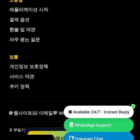
애플리케이션 시작
Portuguese
결제 옵션
Arabic
환불 및 약관
Turkish
자주 묻는 질문
Spanish
French
법률
Swedish
개인정보 보호정책
Polish
서비스 약관
Italian
쿠키 정책
Russian
Chinese
🟢 Available 24/7 - Instant Reply
Dutch
🌐 웹사이트
✉️ 이메일
💬 WhatsApp
💬 Telegram
German
📄
WhatsApp Support
사이트맵
지원
©
부일기트패스포트. 모든 권리 보유.
English
WhatsApp에서 채팅하기
📑
이메일
Telegram Chat