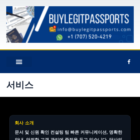
콘
텐
츠
로
건
너
뛰
기
F
a
c
e
신청하기
회사 소개
문의하기
b
서비스
o
o
k
-
f
회사 소개
문서 및 신원 확인
컨설팅 팀
빠른 커뮤니케이션, 명확한
안내, 안전한 고객 관리에 중점을 두고 있습니다. 당사의