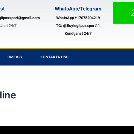
st
WhatsApp/Telegram
2
gitpassport@gmail.com
WhatsApp +17075204219
jänst 24/7
TG:
@Buylegitpassport11
Kundtjänst 24/7
OM OSS
KONTAKTA OSS
line