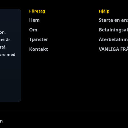
Företag
Hjälp
Hem
Starta en a
Om
Betalningsal
on,
Tjänster
Återbetalnin
tet är
stå
Kontakt
VANLIGA FR
dare med
am