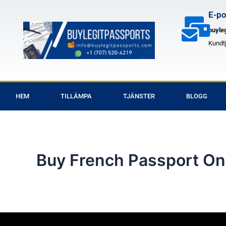
Hoppa
E-po
till
buyle
innehåll
Kundt
HEM
TILLÄMPA
TJÄNSTER
BLOGG
Buy French Passport On