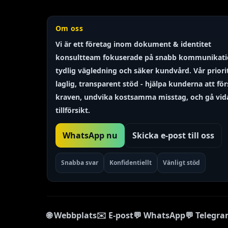
Om oss
Vi är ett företag inom dokument & identitet
Finnish
konsultteam
fokuserade på snabb kommunikati
Portuguese
tydlig vägledning och säker kundvård. Vår priori
Arabic
laglig, transparent
stöd - hjälpa kunderna att för
Turkish
kraven, undvika kostsamma misstag, och gå vi
tillförsikt.
Spanish
French
WhatsApp nu
Skicka e-post till oss
Polish
Italian
Snabba svar
Konfidentiellt
Vänligt stöd
Russian
Chinese
Korean
🌐 Webbplats
✉️ E-post
💬 WhatsApp
💬 Telegr