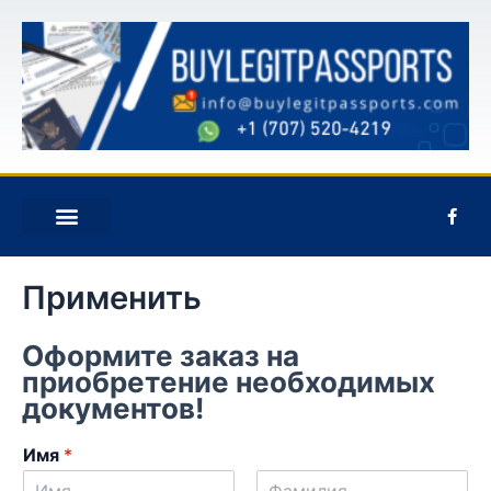
Перейти
к
содержанию
F
a
c
e
СВЯЖИТЕСЬ С НАМИ
b
Применить
o
o
k
-
Оформите заказ на
f
приобретение необходимых
документов!
Имя
*