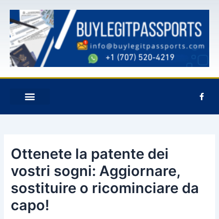
Vai
Navigazione
al
articoli
contenuto
F
a
c
e
b
o
o
k
Ottenete la patente dei
-
f
vostri sogni: Aggiornare,
sostituire o ricominciare da
capo!